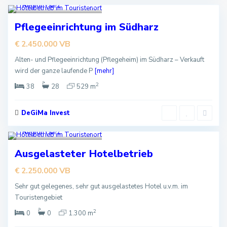
Region Harz
,
1
Empfohlen
Pflegeeinrichtung im Südharz
Kaufen
VB
€ 2.450.000
Neues Angebot
Alten- und Pflegeeinrichtung (Pflegeheim) im Südharz – Verkauft
wird der ganze laufende P
[mehr]
2
38
28
529 m
DeGiMa Invest
Region Harz
,
1
Kaufen
Ausgelasteter Hotelbetrieb
VB
€ 2.250.000
Sehr gut gelegenes, sehr gut ausgelastetes Hotel u.v.m. im
Touristengebiet
2
0
0
1.300 m