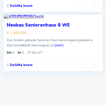
DeGiMa Invest
Bad Salzdetfurth
2
Kaufen
Neubau Seniorenhaus 8 WE
€ 2.400.000
Das modern gebaute Senioren-Haus hervorragend gelegen in
Bad Salzdetfurth überzeugt als at
[mehr]
2
8
8
661 m
DeGiMa Invest