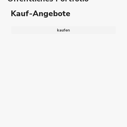
Kauf-Angebote
kaufen
Region Harz
,
1
Kaufen
Ausgelasteter Hotelbetrieb
VB
2
0
0
1.300 m
DeGiMa Invest
Bad Salzdetfurth
2
Kaufen
Neubau Seniorenhaus 8 WE