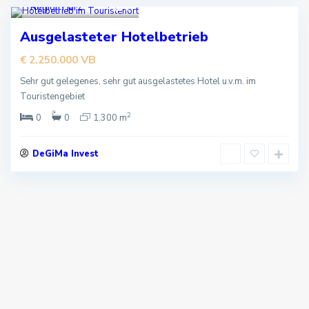
Region Harz
,
1
Kaufen
Ausgelasteter Hotelbetrieb
VB
€ 2.250.000
Sehr gut gelegenes, sehr gut ausgelastetes Hotel u.v.m. im
Touristengebiet
2
0
0
1.300 m
DeGiMa Invest