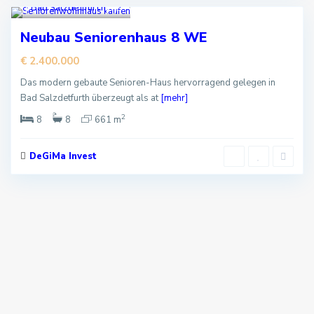
Bad Salzdetfurth
2
Kaufen
Neubau Seniorenhaus 8 WE
€ 2.400.000
Das modern gebaute Senioren-Haus hervorragend gelegen in
Bad Salzdetfurth überzeugt als at
[mehr]
2
8
8
661 m
DeGiMa Invest